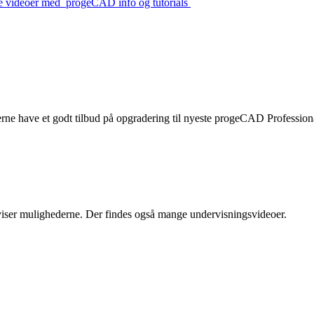
e videoer med progeCAD info og tutorials
erne have et godt tilbud på opgradering til nyeste progeCAD Profession
iser mulighederne. Der findes også mange undervisningsvideoer.