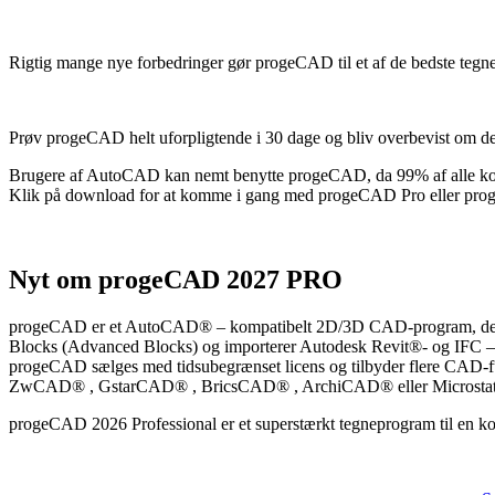
Rigtig mange nye forbedringer gør progeCAD til et af de bedste teg
Prøv progeCAD helt uforpligtende i 30 dage og bliv overbevist om de
Brugere af AutoCAD kan nemt benytte progeCAD, da 99% af alle
Klik på download for at komme i gang med progeCAD Pro eller pro
Nyt om progeCAD 2027 PRO
progeCAD er et AutoCAD® – kompatibelt 2D/3D CAD-program, der
Blocks (Advanced Blocks) og importerer Autodesk Revit®- og IFC – 
progeCAD sælges med tidsubegrænset licens og tilbyder flere CAD
ZwCAD® , GstarCAD® , BricsCAD® , ArchiCAD® eller Microstat
progeCAD 2026 Professional er et superstærkt tegneprogram til en ko