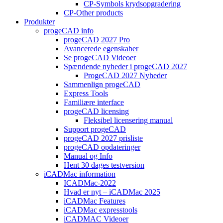
CP-Symbols krydsopgradering
CP-Other products
Produkter
progeCAD info
progeCAD 2027 Pro
Avancerede egenskaber
Se progeCAD Videoer
Spændende nyheder i progeCAD 2027
ProgeCAD 2027 Nyheder
Sammenlign progeCAD
Express Tools
Familiære interface
progeCAD licensing
Fleksibel licensering manual
Support progeCAD
progeCAD 2027 prisliste
progeCAD opdateringer
Manual og Info
Hent 30 dages testversion
iCADMac information
ICADMac-2022
Hvad er nyt – iCADMac 2025
iCADMac Features
iCADMac expresstools
iCADMAC Videoer