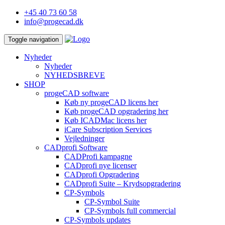
+45 40 73 60 58
info@progecad.dk
Toggle navigation
Nyheder
Nyheder
NYHEDSBREVE
SHOP
progeCAD software
Køb ny progeCAD licens her
Køb progeCAD opgradering her
Køb ICADMac licens her
iCare Subscription Services
Vejledninger
CADprofi Software
CADProfi kampagne
CADprofi nye licenser
CADprofi Opgradering
CADprofi Suite – Krydsopgradering
CP-Symbols
CP-Symbol Suite
CP-Symbols full commercial
CP-Symbols updates