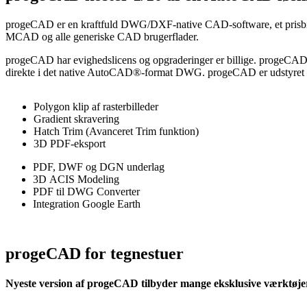
progeCAD er en kraftfuld DWG/DXF-native CAD-software, et prisbilli
MCAD og alle generiske CAD brugerflader.
progeCAD har evighedslicens og opgraderinger er billige. progeCAD le
direkte i det native AutoCAD®-format DWG. progeCAD er udstyret me
Polygon klip af rasterbilleder
Gradient skravering
Hatch Trim (Avanceret Trim funktion)
3D PDF-eksport
PDF, DWF og DGN underlag
3D ACIS Modeling
PDF til DWG Converter
Integration Google Earth
progeCAD for tegnestuer
Nyeste version af progeCAD tilbyder mange eksklusive værktøjer