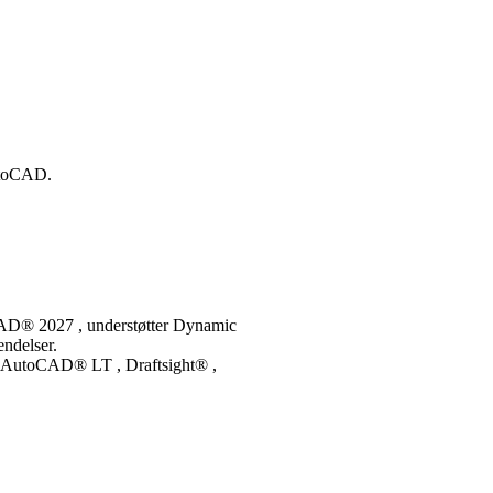
utoCAD.
D® 2027 , understøtter Dynamic
ndelser.
, AutoCAD® LT , Draftsight® ,