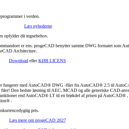
neprogrammer i verden.
Læs nyhederne
n opfylder dit tegnebehov.
 kommandoer er ens. progeCAD benytter samme DWG formatet som A
geCAD Architecture.
Download
eller
KØB LICENS
 fungerer med AutoCAD® DWG -filer fra AutoCAD® 2.5 til AutoCA
filer! Den bedste løsning til AEC, MCAD og alle generiske CAD-anve
-funktioner end AutoCAD® LT til en brøkdel af prisen på AutoCAD® 
ion® .
nkurrencedygtig pris.
Læs mere om progeCAD 2027