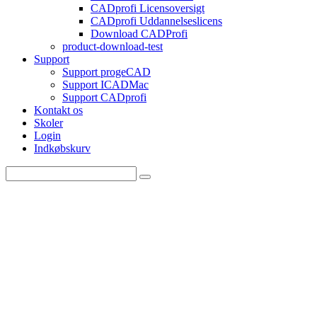
CADprofi Licensoversigt
CADprofi Uddannelseslicens
Download CADProfi
product-download-test
Support
Support progeCAD
Support ICADMac
Support CADprofi
Kontakt os
Skoler
Login
Indkøbskurv