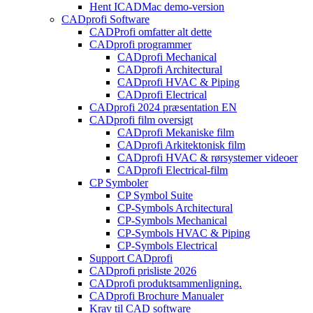
Hent ICADMac demo-version
CADprofi Software
CADProfi omfatter alt dette
CADprofi programmer
CADprofi Mechanical
CADprofi Architectural
CADprofi HVAC & Piping
CADprofi Electrical
CADprofi 2024 præsentation EN
CADprofi film oversigt
CADprofi Mekaniske film
CADprofi Arkitektonisk film
CADprofi HVAC & rørsystemer videoer
CADprofi Electrical-film
CP Symboler
CP Symbol Suite
CP-Symbols Architectural
CP-Symbols Mechanical
CP-Symbols HVAC & Piping
CP-Symbols Electrical
Support CADprofi
CADprofi prisliste 2026
CADprofi produktsammenligning.
CADprofi Brochure Manualer
Krav til CAD software