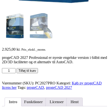
2.925,00
kr.
Pris_ekskl._moms.
progeCAD 2027 Professional er nyeste engelske version i 64bit med
2D/3D faciliteter og et alternativ til AutoCAD.
progeCAD
Tilføj til kurv
2027
Professional
SL
Varenummer (SKU):
PC2027PRO
Kategori:
Køb ny progeCAD
antal
licens her
Tags:
progeCAD
,
progeCAD 2027
Intro
Funktioner
Licenser
Hent