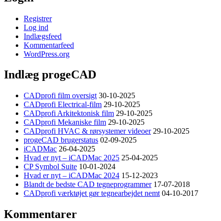
Registrer
Log ind
Indlægsfeed
Kommentarfeed
WordPress.org
Indlæg progeCAD
CADprofi film oversigt
30-10-2025
CADprofi Electrical-film
29-10-2025
CADprofi Arkitektonisk film
29-10-2025
CADprofi Mekaniske film
29-10-2025
CADprofi HVAC & rørsystemer videoer
29-10-2025
progeCAD brugerstatus
02-09-2025
iCADMac
26-04-2025
Hvad er nyt – iCADMac 2025
25-04-2025
CP Symbol Suite
10-01-2024
Hvad er nyt – iCADMac 2024
15-12-2023
Blandt de bedste CAD tegneprogrammer
17-07-2018
CADprofi værktøjet gør tegnearbejdet nemt
04-10-2017
Kommentarer