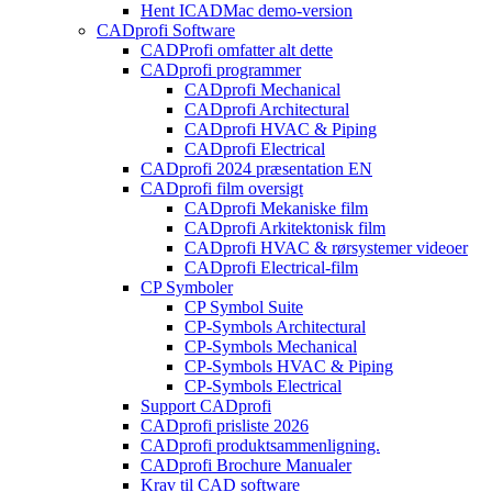
Hent ICADMac demo-version
CADprofi Software
CADProfi omfatter alt dette
CADprofi programmer
CADprofi Mechanical
CADprofi Architectural
CADprofi HVAC & Piping
CADprofi Electrical
CADprofi 2024 præsentation EN
CADprofi film oversigt
CADprofi Mekaniske film
CADprofi Arkitektonisk film
CADprofi HVAC & rørsystemer videoer
CADprofi Electrical-film
CP Symboler
CP Symbol Suite
CP-Symbols Architectural
CP-Symbols Mechanical
CP-Symbols HVAC & Piping
CP-Symbols Electrical
Support CADprofi
CADprofi prisliste 2026
CADprofi produktsammenligning.
CADprofi Brochure Manualer
Krav til CAD software