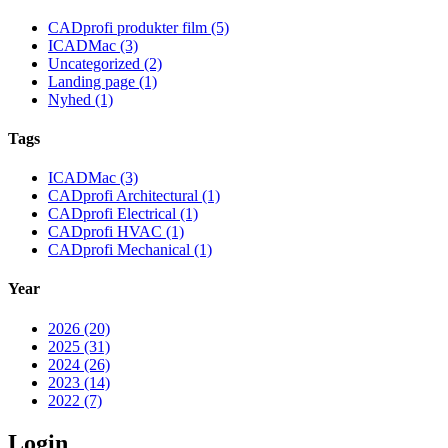
CADprofi produkter film (5)
ICADMac (3)
Uncategorized (2)
Landing page (1)
Nyhed (1)
Tags
ICADMac (3)
CADprofi Architectural (1)
CADprofi Electrical (1)
CADprofi HVAC (1)
CADprofi Mechanical (1)
Year
2026 (20)
2025 (31)
2024 (26)
2023 (14)
2022 (7)
Login