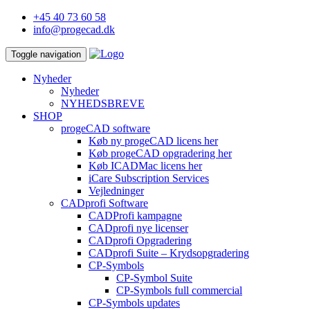
+45 40 73 60 58
info@progecad.dk
Toggle navigation
Nyheder
Nyheder
NYHEDSBREVE
SHOP
progeCAD software
Køb ny progeCAD licens her
Køb progeCAD opgradering her
Køb ICADMac licens her
iCare Subscription Services
Vejledninger
CADprofi Software
CADProfi kampagne
CADprofi nye licenser
CADprofi Opgradering
CADprofi Suite – Krydsopgradering
CP-Symbols
CP-Symbol Suite
CP-Symbols full commercial
CP-Symbols updates