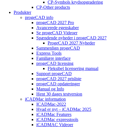
CP-Symbols krydsopgradering
CP-Other products
Produkter
progeCAD info
progeCAD 2027 Pro
Avancerede egenskaber
Se progeCAD Videoer
Spændende nyheder i progeCAD 2027
ProgeCAD 2027 Nyheder
Sammenlign progeCAD
Express Tools
Familiære interface
progeCAD licensing
Fleksibel licensering manual
Support progeCAD
progeCAD 2027 prisliste
progeCAD opdateringer
Manual og Info
Hent 30 dages testversion
iCADMac information
ICADMac-2022
Hvad er nyt – iCADMac 2025
iCADMac Features
iCADMac expresstools
iCADMAC Videoer