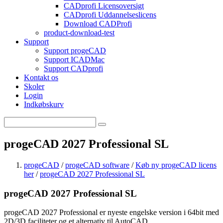
CADprofi Licensoversigt
CADprofi Uddannelseslicens
Download CADProfi
product-download-test
Support
Support progeCAD
Support ICADMac
Support CADprofi
Kontakt os
Skoler
Login
Indkøbskurv
progeCAD 2027 Professional SL
progeCAD
/
progeCAD software
/
Køb ny progeCAD licens
her
/
progeCAD 2027 Professional SL
progeCAD 2027 Professional SL
progeCAD 2027 Professional er nyeste engelske version i 64bit med
2D/3D faciliteter og et alternativ til AutoCAD.