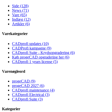
Side (128)
News (71)
Vare (65)
Indlæg (12)
Artikler (6)
Varekategorier
CADprofi updates (10)
CADProfi kampagne (9)
CADprofi Suite - Krydsopgradering (6)
Køb progeCAD opgradering her (6)
CADprofi 1 years license (5)
Varenøgleord
progeCAD (9)
progeCAD 2027 (6)
CADprofi maintenance (4)
CADprofi Electrical (3)
CADprofi Suite (3)
Kategorier