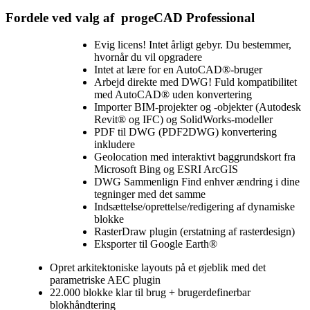
Fordele ved valg af progeCAD Professional
Evig licens! Intet årligt gebyr. Du bestemmer,
hvornår du vil opgradere
Intet at lære for en AutoCAD®-bruger
Arbejd direkte med DWG! Fuld kompatibilitet
med AutoCAD® uden konvertering
Importer BIM-projekter og -objekter (Autodesk
Revit® og IFC) og SolidWorks-modeller
PDF til DWG (PDF2DWG) konvertering
inkludere
Geolocation med interaktivt baggrundskort fra
Microsoft Bing og ESRI ArcGIS
DWG Sammenlign Find enhver ændring i dine
tegninger med det samme
Indsættelse/oprettelse/redigering af dynamiske
blokke
RasterDraw plugin (erstatning af rasterdesign)
Eksporter til Google Earth®
Opret arkitektoniske layouts på et øjeblik med det
parametriske AEC plugin
22.000 blokke klar til brug + brugerdefinerbar
blokhåndtering