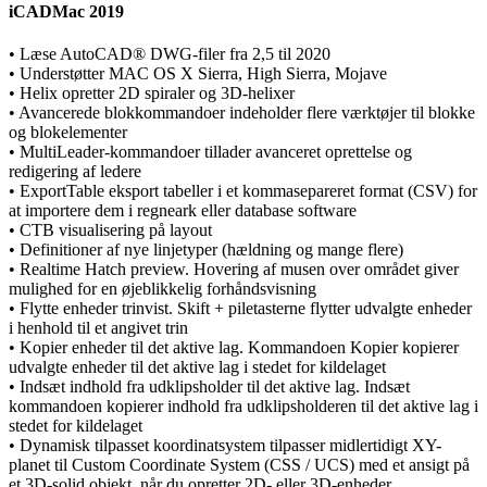
iCADMac 2019
• Læse AutoCAD® DWG-filer fra 2,5 til 2020
• Understøtter MAC OS X Sierra, High Sierra, Mojave
• Helix opretter 2D spiraler og 3D-helixer
• Avancerede blokkommandoer indeholder flere værktøjer til blokke
og blokelementer
• MultiLeader-kommandoer tillader avanceret oprettelse og
redigering af ledere
• ExportTable eksport tabeller i et kommasepareret format (CSV) for
at importere dem i regneark eller database software
• CTB visualisering på layout
• Definitioner af nye linjetyper (hældning og mange flere)
• Realtime Hatch preview. Hovering af musen over området giver
mulighed for en øjeblikkelig forhåndsvisning
• Flytte enheder trinvist. Skift + piletasterne flytter udvalgte enheder
i henhold til et angivet trin
• Kopier enheder til det aktive lag. Kommandoen Kopier kopierer
udvalgte enheder til det aktive lag i stedet for kildelaget
• Indsæt indhold fra udklipsholder til det aktive lag. Indsæt
kommandoen kopierer indhold fra udklipsholderen til det aktive lag i
stedet for kildelaget
• Dynamisk tilpasset koordinatsystem tilpasser midlertidigt XY-
planet til Custom Coordinate System (CSS / UCS) med et ansigt på
et 3D-solid objekt, når du opretter 2D- eller 3D-enheder