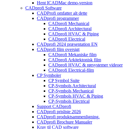
Hent ICADMac demo-version
CADprofi Software
CADProfi omfatter alt dette
CADprofi programmer
CADprofi Mechanical
CADprofi Architectural
CADprofi HVAC & Piping
CADprofi Electrical
CADprofi 2024 præsentation EN
CADprofi film oversigt
CADprofi Mekaniske film
CADprofi Arkitektonisk film
CADprofi HVAC & rørsystemer videoer
CADprofi Electrical-film
CP Symboler
CP Symbol Suite
CP-Symbols Architectural
CP-Symbols Mechanical
CP-Symbols HVAC & Piping
CP-Symbols Electrical
Support CADprofi
CADprofi prisliste 2026
CADprofi produktsammenligning.
CADprofi Brochure Manualer
Krav til CAD software