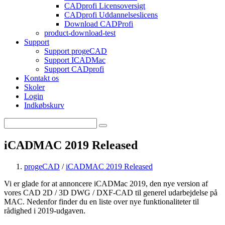
CADprofi Licensoversigt
CADprofi Uddannelseslicens
Download CADProfi
product-download-test
Support
Support progeCAD
Support ICADMac
Support CADprofi
Kontakt os
Skoler
Login
Indkøbskurv
iCADMAC 2019 Released
progeCAD
/
iCADMAC 2019 Released
Vi er glade for at annoncere iCADMac 2019, den nye version af
vores CAD 2D / 3D DWG / DXF-CAD til generel udarbejdelse på
MAC. Nedenfor finder du en liste over nye funktionaliteter til
rådighed i 2019-udgaven.