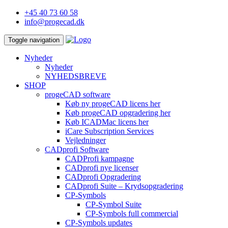
+45 40 73 60 58
info@progecad.dk
Toggle navigation
Nyheder
Nyheder
NYHEDSBREVE
SHOP
progeCAD software
Køb ny progeCAD licens her
Køb progeCAD opgradering her
Køb ICADMac licens her
iCare Subscription Services
Vejledninger
CADprofi Software
CADProfi kampagne
CADprofi nye licenser
CADprofi Opgradering
CADprofi Suite – Krydsopgradering
CP-Symbols
CP-Symbol Suite
CP-Symbols full commercial
CP-Symbols updates