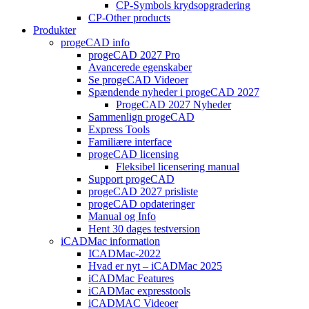
CP-Symbols krydsopgradering
CP-Other products
Produkter
progeCAD info
progeCAD 2027 Pro
Avancerede egenskaber
Se progeCAD Videoer
Spændende nyheder i progeCAD 2027
ProgeCAD 2027 Nyheder
Sammenlign progeCAD
Express Tools
Familiære interface
progeCAD licensing
Fleksibel licensering manual
Support progeCAD
progeCAD 2027 prisliste
progeCAD opdateringer
Manual og Info
Hent 30 dages testversion
iCADMac information
ICADMac-2022
Hvad er nyt – iCADMac 2025
iCADMac Features
iCADMac expresstools
iCADMAC Videoer