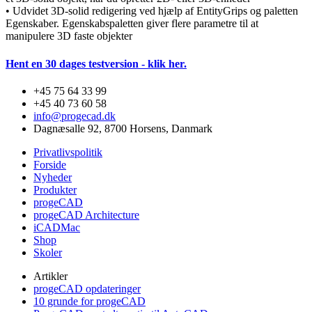
• Udvidet 3D-solid redigering ved hjælp af EntityGrips og paletten
Egenskaber. Egenskabspaletten giver flere parametre til at
manipulere 3D faste objekter
Hent en 30 dages testversion - klik her.
+45 75 64 33 99
+45 40 73 60 58
info@progecad.dk
Dagnæsalle 92, 8700 Horsens, Danmark
Privatlivspolitik
Forside
Nyheder
Produkter
progeCAD
progeCAD Architecture
iCADMac
Shop
Skoler
Artikler
progeCAD opdateringer
10 grunde for progeCAD