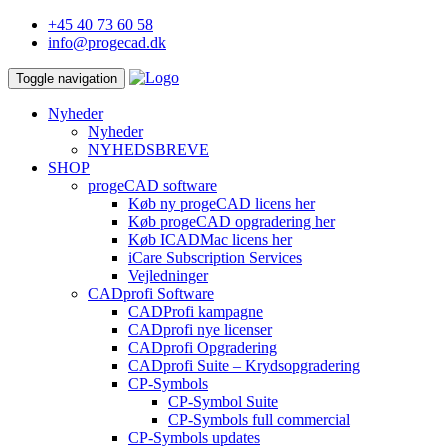
+45 40 73 60 58
info@progecad.dk
Toggle navigation
Nyheder
Nyheder
NYHEDSBREVE
SHOP
progeCAD software
Køb ny progeCAD licens her
Køb progeCAD opgradering her
Køb ICADMac licens her
iCare Subscription Services
Vejledninger
CADprofi Software
CADProfi kampagne
CADprofi nye licenser
CADprofi Opgradering
CADprofi Suite – Krydsopgradering
CP-Symbols
CP-Symbol Suite
CP-Symbols full commercial
CP-Symbols updates