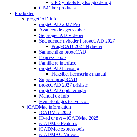
CP-Symbols krydsopgradering
CP-Other products
Produkter
progeCAD info
progeCAD 2027 Pro
Avancerede egenskaber
Se progeCAD Videoer
Spændende nyheder i progeCAD 2027
ProgeCAD 2027 Nyheder
Sammenlign progeCAD
Express Tools
Familiære interface
progeCAD licensing
Fleksibel licensering manual
Support progeCAD
progeCAD 2027 prisliste
progeCAD opdateringer
Manual og Info
Hent 30 dages testversion
iCADMac information
ICADMac-2022
Hvad er nyt – iCADMac 2025
iCADMac Features
iCADMac expresstools
iCADMAC Videoer