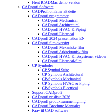
Hent ICADMac demo-version
CADprofi Software
CADProfi omfatter alt dette
CADprofi programmer
CADprofi Mechanical
CADprofi Architectural
CADprofi HVAC & Piping
CADprofi Electrical
CADprofi 2024 præsentation EN
CADprofi film oversigt
CADprofi Mekaniske film
CADprofi Arkitektonisk film
CADprofi HVAC & rørsystemer videoer
CADprofi Electrical-film
CP Symboler
CP Symbol Suite
CP-Symbols Architectural
CP-Symbols Mechanical
CP-Symbols HVAC & Piping
CP-Symbols Electrical
Support CADprofi
CADprofi prisliste 2026
CADprofi produktsammenligning.
CADprofi Brochure Manualer
Krav til CAD software